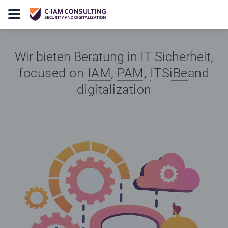
Wir bieten Beratung in IT Sicherheit,
focused on
IAM
,
PAM
,
ITSiBe
and
digitalization