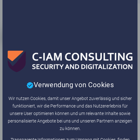
03
Implementation and project success
After being commissioned, we start carrying out the project with
you. In principle, a project is considered successful for us if the
Verwendung von Cookies
goals (results, adherence to deadlines, adherence to budget)
have been achieved or exceeded. We not only bring experience in
Wir nutzen Cookies, damit unser Angebot zuverlässig und sicher
project management but also the professional expertise.
funktioniert, wir die Performance und das Nutzererlebnis für
unsere User optimieren können und um relevante Inhalte sowie
personalisierte Angebote bei uns und unseren Partnern anzeigen
zu können.
Transparente Informationen zum Umgang mit Cookies, finden