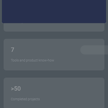
8
+
Industry know-how
7
Tools and product know-how
>
50
Completed projects